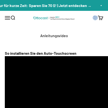
Zum Inhalt springen
r für kurze Zeit: Sparen Sie 70 $! | Jetzt entdecken →
Menü
Suche
Waren
ottoscreen
Anleitungsvideo
So installieren Sie den Auto-Touchscreen